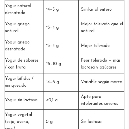
Yogur natural
~4–5 g
Similar al entero
desnatado
Yogur griego
Mejor tolerado que el
~3–4 g
natural
natural
Yogur griego
~3–4 g
Mejor tolerado
desnatado
Yogur de sabores
Peor tolerado — más
~6–10 g
/ con fruta
lactosa y azúcares
Yogur bífidus /
~4–6 g
Variable según marca
enriquecido
Apto para
Yogur sin lactosa
<0,1 g
intolerantes severos
Yogur vegetal
(soja, avena,
0 g
Sin lactosa
coco)