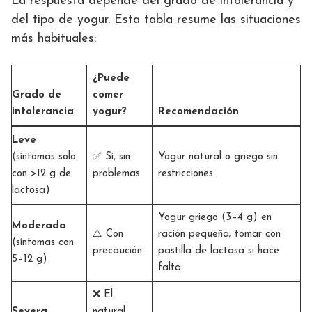
La respuesta depende del grado de intolerancia y
del tipo de yogur. Esta tabla resume las situaciones
más habituales:
¿Puede
Grado de
comer
intolerancia
yogur?
Recomendación
Leve
(síntomas solo
✅ Sí, sin
Yogur natural o griego sin
con >12 g de
problemas
restricciones
lactosa)
Yogur griego (3–4 g) en
Moderada
⚠️ Con
ración pequeña; tomar con
(síntomas con
precaución
pastilla de lactasa si hace
5–12 g)
falta
❌ El
Severa
natural