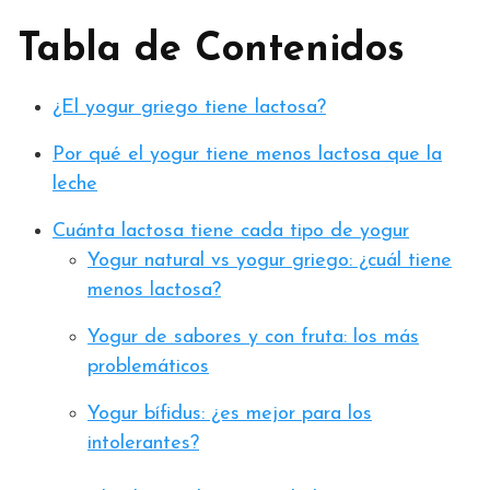
Tabla de Contenidos
¿El yogur griego tiene lactosa?
Por qué el yogur tiene menos lactosa que la
leche
Cuánta lactosa tiene cada tipo de yogur
Yogur natural vs yogur griego: ¿cuál tiene
menos lactosa?
Yogur de sabores y con fruta: los más
problemáticos
Yogur bífidus: ¿es mejor para los
intolerantes?