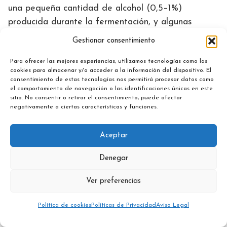
una pequeña cantidad de alcohol (0,5–1%)
producida durante la fermentación, y algunas
personas con déficit de DAO lo toleran peor que el
Gestionar consentimiento
yogur por este motivo.
Para ofrecer las mejores experiencias, utilizamos tecnologías como las
cookies para almacenar y/o acceder a la información del dispositivo. El
consentimiento de estas tecnologías nos permitirá procesar datos como
¿Los niños intolerantes a la
el comportamiento de navegación o las identificaciones únicas en este
sitio. No consentir o retirar el consentimiento, puede afectar
lactosa pueden comer yogur?
negativamente a ciertas características y funciones.
Sí, en la mayoría de los casos. La intolerancia a la
lactosa en niños suele ser secundaria (causada por
Aceptar
una infección intestinal o enfermedad) y
Denegar
frecuentemente transitoria. El yogur natural, por su
menor contenido de lactosa y la presencia de
Ver preferencias
bacterias vivas, es habitualmente bien tolerado
incluso en niños con intolerancia leve. Consulta
Política de cookies
Políticas de Privacidad
Aviso Legal
siempre con el pediatra.