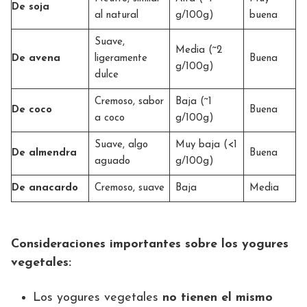
De soja
al natural
g/100g)
buena
Suave,
Media (~2
De avena
ligeramente
Buena
g/100g)
dulce
Cremoso, sabor
Baja (~1
De coco
Buena
a coco
g/100g)
Suave, algo
Muy baja (<1
De almendra
Buena
aguado
g/100g)
De anacardo
Cremoso, suave
Baja
Media
Consideraciones importantes sobre los yogures
vegetales:
Los yogures vegetales
no tienen el mismo