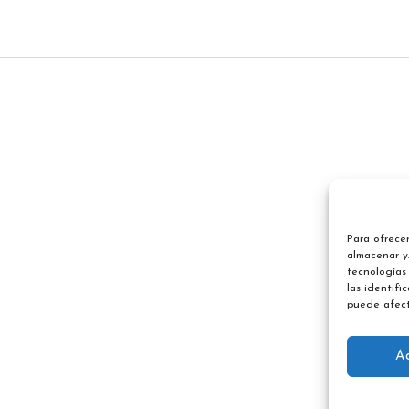
Para ofrecer
almacenar y/
tecnologías
las identifi
puede afect
A