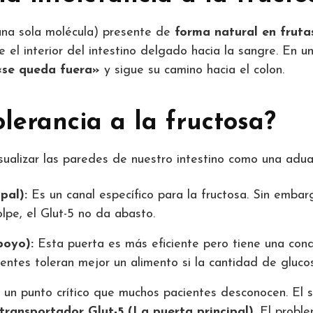
una sola molécula) presente de
forma natural en fruta
 el interior del intestino delgado hacia la sangre. En u
 «se queda fuera»
y sigue su camino hacia el colon.
olerancia a la fructosa?
ualizar las paredes de nuestro intestino como una aduan
pal):
Es un canal específico para la fructosa. Sin embar
lpe, el Glut-5 no da abasto.
poyo):
Esta puerta es más eficiente pero tiene una cond
ntes toleran mejor un alimento si la cantidad de glucos
un punto crítico que muchos pacientes desconocen. El sor
 transportador Glut-5 (La puerta principal)
. El probl