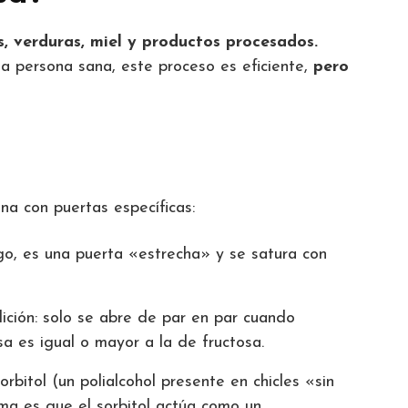
s, verduras, miel y productos procesados.
na persona sana, este proceso es eficiente,
pero
a con puertas específicas:
go, es una puerta «estrecha» y se satura con
ición: solo se abre de par en par cuando
a es igual o mayor a la de fructosa.
bitol (un polialcohol presente en chicles «sin
ema es que el sorbitol actúa como un