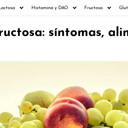
Lactosa
Histamina y DAO
Fructosa
Glut
fructosa: síntomas, al