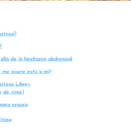
uctosa?
?
 allá de la hinchazón abdominal
é me ocurre esto a mí?
uctosa Libre»
 de crisis)
ompra segura
ctosa