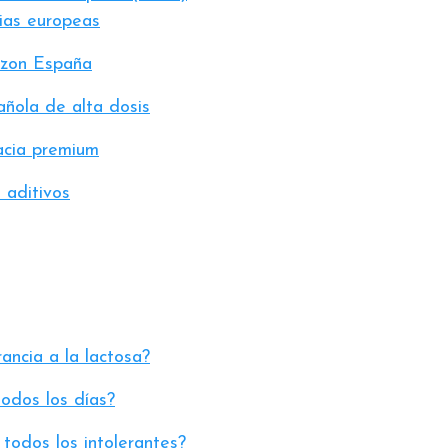
ias europeas
azon España
ñola de alta dosis
acia premium
 aditivos
rancia a la lactosa?
todos los días?
 todos los intolerantes?