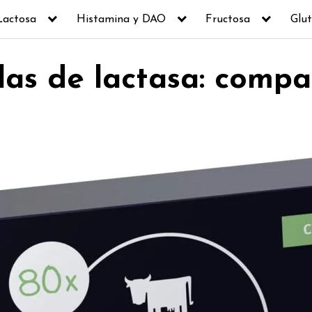
Lactosa
Histamina y DAO
Fructosa
Glut
las de lactasa: compa