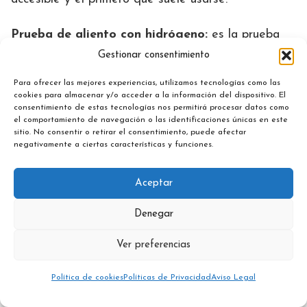
Prueba de aliento con hidrógeno:
es la prueba
diagnóstica estándar. Se administra una dosis de
Gestionar consentimiento
fructosa y se miden los niveles de hidrógeno en el
Para ofrecer las mejores experiencias, utilizamos tecnologías como las
aliento a lo largo de varias horas. Un aumento de
cookies para almacenar y/o acceder a la información del dispositivo. El
hidrógeno confirma que la fructosa no se ha
consentimiento de estas tecnologías nos permitirá procesar datos como
el comportamiento de navegación o las identificaciones únicas en este
absorbido en el intestino delgado.
sitio. No consentir o retirar el consentimiento, puede afectar
negativamente a ciertas características y funciones.
Análisis genético:
útil para identificar variantes
genéticas asociadas a la intolerancia hereditaria a
Aceptar
la fructosa (deficiencia de aldolasa B).
Denegar
Para saber más sobre el proceso diagnóstico
Ver preferencias
completo, consulta nuestra
guía sobre la
intolerancia a la fructosa
.
Política de cookies
Políticas de Privacidad
Aviso Legal