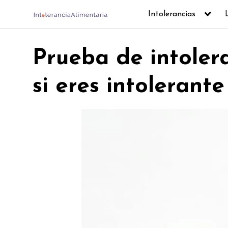
Skip
Intolerancias
to
content
Prueba de intolera
si eres intolerante