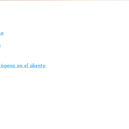
sa
a
ógeno en el aliento