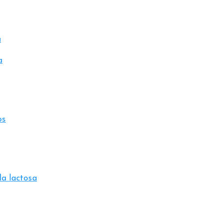
a
a
os
la lactosa